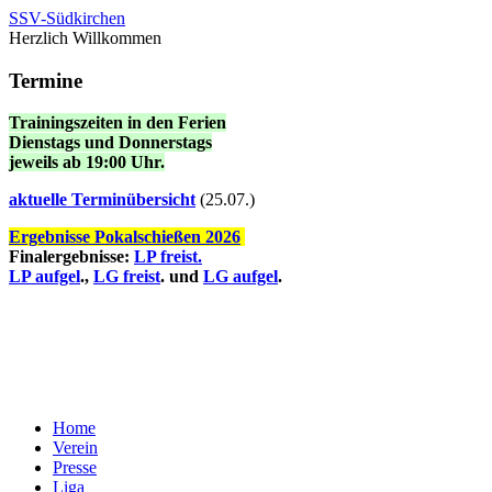
SSV-Südkirchen
Herzlich Willkommen
Termine
Trainingszeiten in den Ferien
Dienstags und Donnerstags
jeweils ab 19:00 Uhr.
a
ktuelle Terminübersicht
(25.07.)
Ergebnisse Pokalschießen 2026
Finalergebnisse:
LP freist.
LP aufgel
.,
LG freist
. und
LG aufgel
.
Home
Verein
Presse
Liga